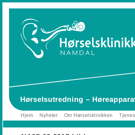
Hørselsutredning – Høreappara
Skip to
Hjem
Nyheter
Om Hørselsklinikken
Tjenes
Main menu
content