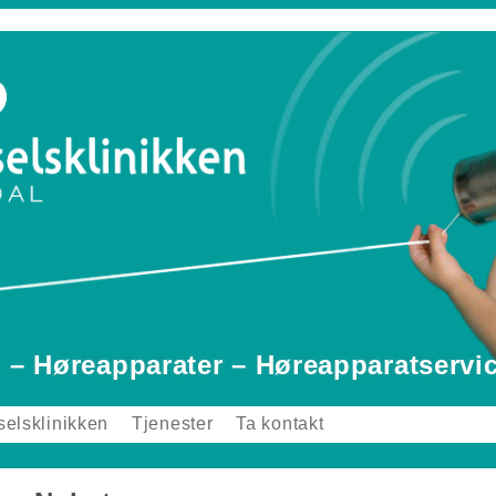
 – Høreapparater – Høreapparatservi
elsklinikken
Tjenester
Ta kontakt