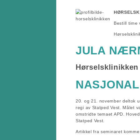
HØRSELSK
Bestill time
Hørselsklin
JULA NÆR
Hørselsklinikken ø
NASJONAL
20. og 21. november deltok u
regi av Statped Vest. Målet 
omstridte temaet APD. Hovedf
Statped Vest.
Artikkel fra seminaret kommer