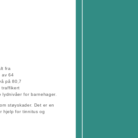
t fra
e av 64
vå på 80,7
traffikert
e lydnivåer for barnehager.
 om støyskader. Det er en
 hjelp for tinnitus og