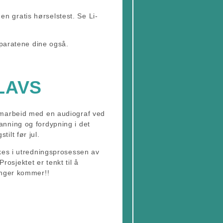
n gratis hørselstest. Se Li-
pparatene dine også.
LAVS
samarbeid med en audiograf ved
anning og fordypning i det
ilt før jul.
ukes i utredningsprosessen av
osjektet er tenkt til å
inger kommer!!