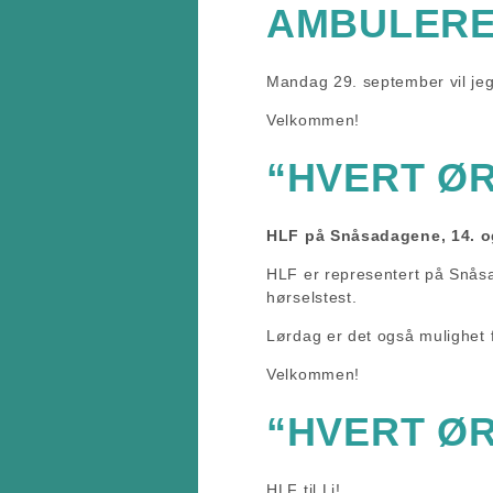
AMBULERE
Mandag 29. september vil jeg
Velkommen!
“HVERT ØR
HLF på Snåsadagene, 14. og
HLF er representert på Snåsa
hørselstest.
Lørdag er det også mulighet f
Velkommen!
“HVERT ØR
HLF til Li!