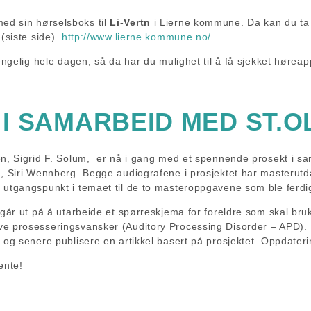
d sin hørselsboks til
Li-Vertn
i Lierne kommune. Da kan du ta e
(siste side).
http://www.lierne.kommune.no/
jengelig hele dagen, så da har du mulighet til å få sjekket hørea
I SAMARBEID MED ST.O
en, Sigrid F. Solum, er nå i gang med et spennende prosekt i 
m, Siri Wennberg. Begge audiografene i prosjektet har masterutd
utgangspunkt i temaet til de to masteroppgavene som ble ferdigst
 går ut på å utarbeide et spørreskjema for foreldre som skal br
e prosesseringsvansker (Auditory Processing Disorder – APD). Pr
, og senere publisere en artikkel basert på prosjektet. Oppdater
ente!