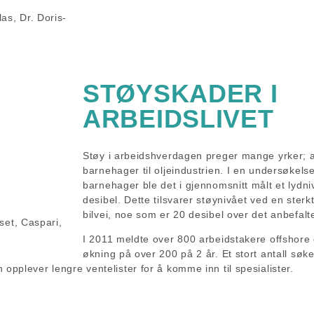
as, Dr. Doris-
STØYSKADER I
ARBEIDSLIVET
Støy i arbeidshverdagen preger mange yrker; al
barnehager til oljeindustrien. I en undersøkels
barnehager ble det i gjennomsnitt målt et lydni
desibel. Dette tilsvarer støynivået ved en sterkt 
bilvei, noe som er 20 desibel over det anbefalt
set, Caspari,
I 2011 meldte over 800 arbeidstakere offshore
økning på over 200 på 2 år. Et stort antall søker
opplever lengre ventelister for å komme inn til spesialister.