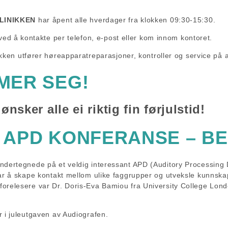
LINIKKEN
har åpent alle hverdager fra klokken 09:30-15:30.
 ved å kontakte per telefon, e-post eller kom innom kontoret.
ikken utfører høreapparatreparasjoner, kontroller og service på 
MER SEG!
nsker alle ei riktig fin førjulstid!
 APD KONFERANSE – B
ndertegnede på et veldig interessant APD (Auditory Processing D
var å skape kontakt mellom ulike faggrupper og utveksle kunnskap
orelesere var Dr. Doris-Eva Bamiou fra University College Lond
 i juleutgaven av Audiografen.